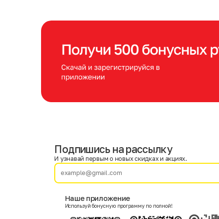
Подпишись на рассылку
Имя
Фамилия
И узнавай первым о новых скидках и акциях.
E-mail
Наше приложение
Используй бонусную программу по полной!
Пол