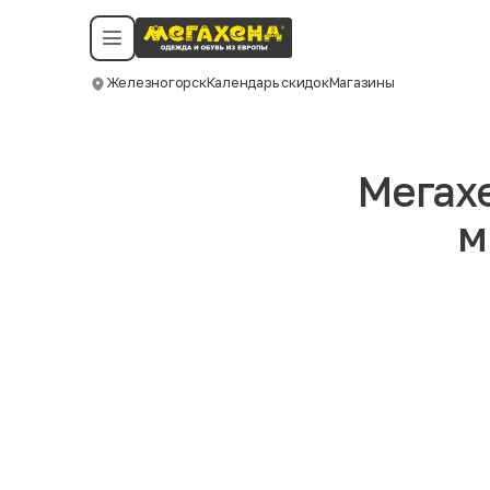
Условия пользования
Политика конфиденциальности
Смотреть все даты
©️ Мегахенд 2026. Все права защищены.
Железногорск
Календарь скидок
Магазины
Москва
Мегахе
м