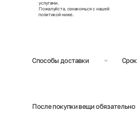
услугами.
Пожалуйста, ознакомься с нашей
политикой ниже.
Способы доставки
Срок
Осуществляется компанией СДЭК (при
Сроки д
заказе необходимо указать ближайший
составл
адрес пункта выдачи заказов). При
информ
получении заказа Вам понадобится
доставк
паспорт.
Обращаем Ваше внимание, что
менедж
доставка исключает возможность
интерн
примерки и частичной оплаты заказа.
После покупки вещи обязательно 
Если Вы сразу наденете обновку после покупки, то в 
говорит о том, что выполнена тщательная дезинфици
Некоторые люди остерегаются совершать покупки в с
обработки. Также стоит отметить, что вещи привозят