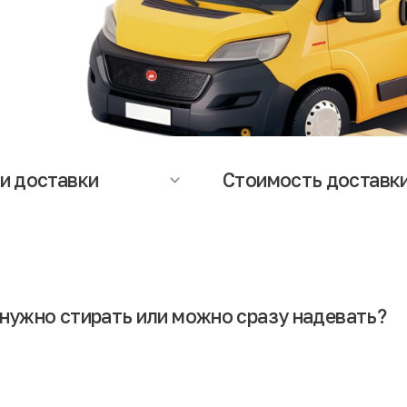
и доставки
Стоимость доставк
оставки зависят от региона и
Стоимость доставки рассчитыв
яют от 1 до 5 дней. Точную
индивидуально в зависимости о
ацию о сроках и стоимости
габаритов и веса посылки. Стои
и Вы можете уточнить у
доставки клиент (получатель)
еров служб доставки или
оплачивает при оформлении зак
ет-магазина.
нужно стирать или можно сразу надевать?
этом нет ничего страшного. Но желательно сначала вещи постирать и п
рующая обработка.
еконд-хенде, беспокоясь о безопасности вещей. Гарантом чистоты вы
ся из европейских стран, где производственные процессы реализуютс