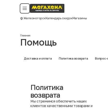
Условия пользования
Политика конфиденциальности
Смотреть все даты
©️ Мегахенд 2026. Все права защищены.
Железногорск
Календарь скидок
Магазины
Москва
Главная
Помощь
Доставка и оплата
Политика возврата
Вопрос-
Политика
возврата
Мы стремимся обеспечить наших
клиентов качественными товарами и