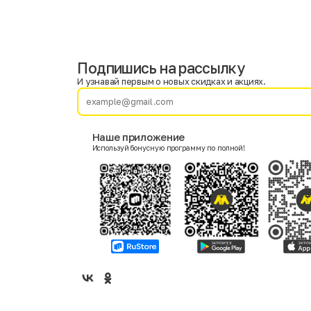
Подпишись на рассылку
Имя
Фамилия
И узнавай первым о новых скидках и акциях.
E-mail
Наше приложение
Используй бонусную программу по полной!
Пол
Мужской
Женский
Согласие на получение чеков по электронной почте