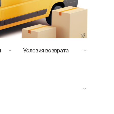
и
Условия возврата
ается
На данный момент возможность
т
оформления возврата, не
мость
предусмотрена. При возникновении
вопросов по качеству товара,
аза.
обращайтесь в службу поддержки.
роутюжить. Наличие сильного специфичного запаха
ступает факт проведения антибактериальной
я в строгом соответствии с действующими