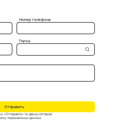
и используются проверенные химические средства, не
ов. Современные дезинфицирующие вещества и
Номер телефона
Город
Отправить
у «Отправить» ты даешь согласие
ботку персональных данных