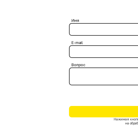
ериями.
? Нет, это абсолютно безопасно, так как в процессе дезинфекции нам
бактериальная обработка выполняется на протяжении нескольких час
чтожают возможные инфекции и паразитов на товарных позициях.
Имя
E-mail
Вопрос
Нажимая кнопк
на обра