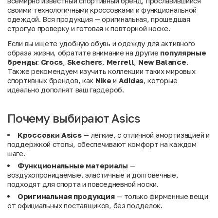
всемирно известный спортивный бренд, прославившийся
своими технологичными кроссовками и функциональной
одеждой. Вся продукция — оригинальная, прошедшая
строгую проверку и готовая к повторной носке.
Если вы ищете удобную обувь и одежду для активного
образа жизни, обратите внимание на другие
популярные
бренды
:
Crocs
,
Skechers
,
Merrell
,
New Balance
.
Также рекомендуем изучить коллекции таких мировых
спортивных брендов, как
Nike
и
Adidas
, которые
идеально дополнят ваш гардероб.
Почему выбирают Asics
Кроссовки Asics
— лёгкие, с отличной амортизацией и
поддержкой стопы, обеспечивают комфорт на каждом
шаге.
Функциональные материалы
—
воздухопроницаемые, эластичные и долговечные,
подходят для спорта и повседневной носки.
Оригинальная продукция
— только фирменные вещи
от официальных поставщиков, без подделок.