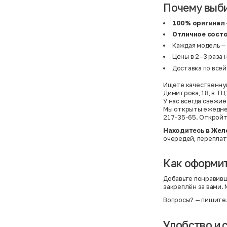
Почему выб
100% оригинал
Отличное сост
Каждая модель —
Цены в 2–3 раза 
Доставка по все
Ищете качественную
Димитрова, 18, в Т
У нас всегда свежи
Мы открыты ежедневн
217-35-65. Откройт
Находитесь в Жел
очередей, переплат
Как оформит
Добавьте понравивш
закреплён за вами.
Вопросы?
— пишите
Удобство и 