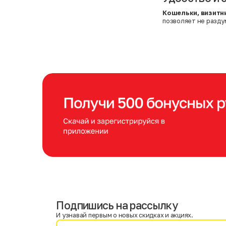
Кошельки, визитн
позволяет не разду
Подпишись на рассылку
Имя
Фамилия
И узнавай первым о новых скидках и акциях.