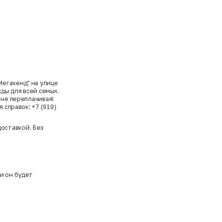
Мегахенд" на улице
ды для всей семьи.
 не переплачивая!
 справок: +7 (919)
доставкой. Без
и он будет