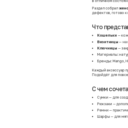
в отличном состоян
Раздел собрал
женс
дефектов, готово к 
Что предста
Кошельки
— кож
Визитницы
— на 
Ключницы
— зак
Материалы: натур
Бренды: Mango, H&
Каждый аксессуар п
Подойдёт для повсе
С чем сочет
Сумки
— для созд
Рюкзаки
— дополн
Ремни
— практичн
Шарфы
— для мяг