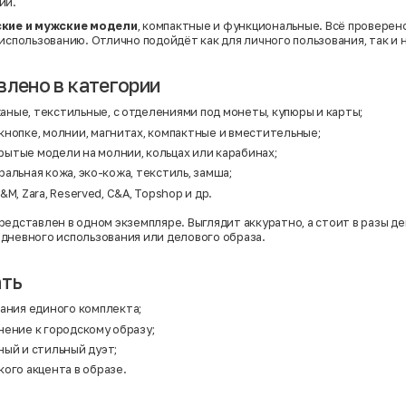
ии.
кие и мужские модели
, компактные и функциональные. Всё проверено
использованию. Отлично подойдёт как для личного пользования, так и н
влено в категории
аные, текстильные, с отделениями под монеты, купюры и карты;
кнопке, молнии, магнитах, компактные и вместительные;
рытые модели на молнии, кольцах или карабинах;
альная кожа, эко-кожа, текстиль, замша;
M, Zara, Reserved, C&A, Topshop и др.
редставлен в одном экземпляре. Выглядит аккуратно, а стоит в разы д
дневного использования или делового образа.
ать
ания единого комплекта;
ение к городскому образу;
ый и стильный дуэт;
кого акцента в образе.