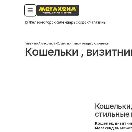
Условия пользования
Политика конфиденциальности
Смотреть все даты
©️ Мегахенд 2026. Все права защищены.
Железногорск
Календарь скидок
Магазины
Москва
Главная
-
Аксессуары
-
Кошельки , визитницы , ключница
Кошельки , визитни
Кошельки,
стильные 
Кошелёк, визитни
Мегахенд
вы може