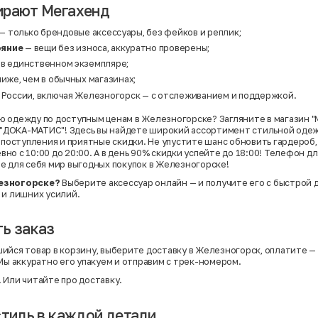
ирают Мегахенд
— только брендовые аксессуары, без фейков и реплик;
ояние
— вещи без износа, аккуратно проверены;
 в единственном экземпляре;
ниже, чем в обычных магазинах;
й России, включая Железногорск — с отслеживанием и поддержкой.
 одежду по доступным ценам в Железногорске? Загляните в магазин "
Ц "ДОКА-МАТИС"! Здесь вы найдете широкий ассортимент стильной одеж
е поступления и приятные скидки. Не упустите шанс обновить гардероб,
о с 10:00 до 20:00. А в день 90% скидки успейте до 18:00! Телефон для
е для себя мир выгодных покупок в Железногорске!
езногорске?
Выберите аксессуар онлайн — и получите его с быстрой 
 и лишних усилий.
ь заказ
ийся товар в корзину, выберите доставку в Железногорск, оплатите — 
 Мы аккуратно его упакуем и отправим с трек-номером.
. Или
читайте про доставку
.
стиль в каждой детали