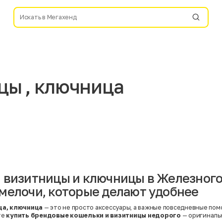
цы , ключница
 визитницы и ключницы в Железного
мелочи, которые делают удобнее
ца, ключница
— это не просто аксессуары, а важные повседневные пом
те
купить брендовые кошельки и визитницы недорого
— оригиналь