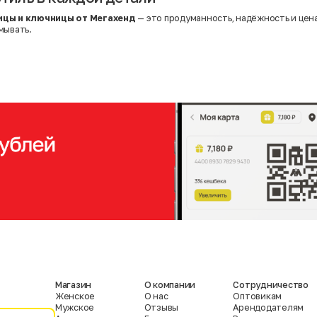
ицы и ключницы от Мегахенд
— это продуманность, надёжность и цена
мывать.
Магазин
О компании
Сотрудничество
Женское
О нас
Оптовикам
Мужское
Отзывы
Арендодателям