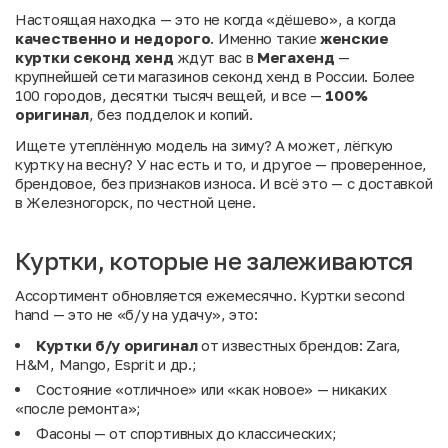
Настоящая находка — это не когда «дёшево», а когда
качественно и недорого
. Именно такие
женские
куртки секонд хенд
ждут вас в
Мегахенд
—
крупнейшей сети магазинов секонд хенд в России. Более
100 городов, десятки тысяч вещей, и все —
100%
оригинал
, без подделок и копий.
Ищете утеплённую модель на зиму? А может, лёгкую
куртку на весну? У нас есть и то, и другое — проверенное,
брендовое, без признаков износа. И всё это — с доставкой
в Железногорск, по честной цене.
Куртки, которые не залеживаются
Ассортимент обновляется ежемесячно. Куртки second
hand — это не «б/у на удачу», это:
Куртки б/у оригинал
от известных брендов: Zara,
H&M, Mango, Esprit и др.;
Состояние «отличное» или «как новое» — никаких
«после ремонта»;
Фасоны — от спортивных до классических;