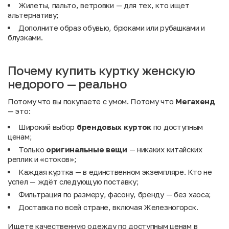
Жилеты
,
пальто
,
ветровки
— для тех, кто ищет
альтернативу;
Дополните образ
обувью
,
брюками
или
рубашками и
блузками
.
Почему купить куртку женскую
недорого — реально
Потому что вы покупаете с умом. Потому что
Мегахенд
— это:
Широкий выбор
брендовых курток
по доступным
ценам;
Только
оригинальные вещи
— никаких китайских
реплик и «стоков»;
Каждая куртка — в единственном экземпляре. Кто не
успел — ждёт следующую поставку;
Фильтрация по размеру, фасону, бренду — без хаоса;
Доставка по всей стране, включая Железногорск.
Ищете качественную одежду по доступным ценам в