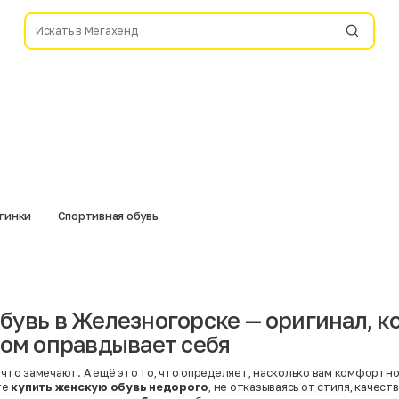
отинки
Спортивная обувь
бувь в Железногорске — оригинал, к
гом оправдывает себя
 что замечают. А ещё это то, что определяет, насколько вам комфортно 
те
купить женскую обувь недорого
, не отказываясь от стиля, качест