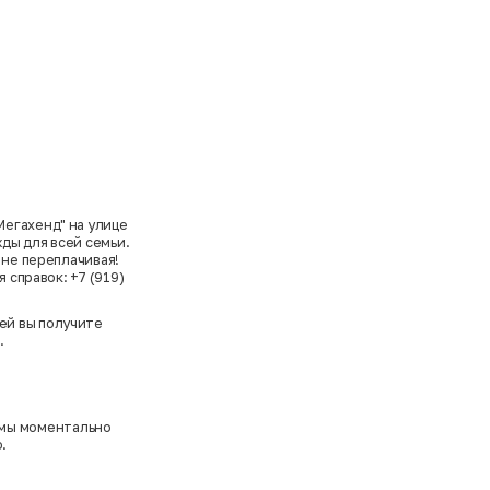
Мегахенд" на улице
ды для всей семьи.
 не переплачивая!
 справок: +7 (919)
ей вы получите
.
 мы моментально
.