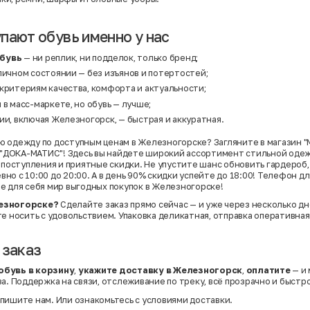
пают обувь именно у нас
обувь
— ни реплик, ни подделок, только бренд;
личном состоянии — без изъянов и потертостей;
 критериям качества, комфорта и актуальности;
 в масс-маркете, но обувь — лучше;
ии, включая Железногорск, — быстрая и аккуратная.
 одежду по доступным ценам в Железногорске? Загляните в магазин "
Ц "ДОКА-МАТИС"! Здесь вы найдете широкий ассортимент стильной одеж
е поступления и приятные скидки. Не упустите шанс обновить гардероб,
о с 10:00 до 20:00. А в день 90% скидки успейте до 18:00! Телефон для
е для себя мир выгодных покупок в Железногорске!
езногорске?
Сделайте заказ прямо сейчас — и уже через несколько дн
те носить с удовольствием. Упаковка деликатная, отправка оперативная
 заказ
обувь в корзину
,
укажите доставку в Железногорск
,
оплатите
— и
а. Поддержка на связи, отслеживание по треку, всё прозрачно и быстро
пишите нам. Или
ознакомьтесь с условиями доставки
.