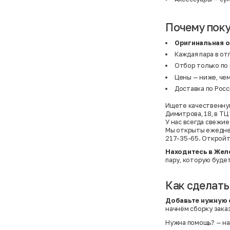
Почему поку
Оригинальная 
Каждая пара в от
Отбор только по
Цены — ниже, чем
Доставка по Росс
Ищете качественную
Димитрова, 18, в Т
У нас всегда свежи
Мы открыты ежедневн
217-35-65. Откройт
Находитесь в Жел
пару, которую буде
Как сделать
Добавьте нужную 
начнём сборку заказ
Нужна помощь?
— на