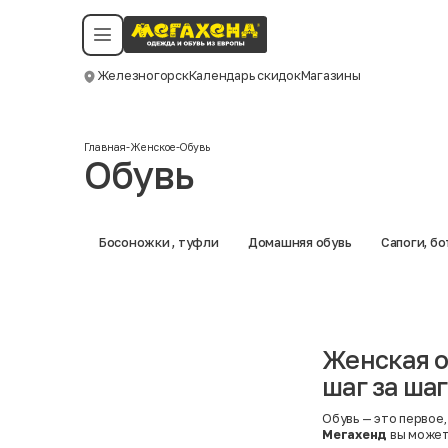
Условия пользования
Политика конфиденциальности
Смотреть все даты
©️ Мегахенд 2026. Все права защищены.
Железногорск
Календарь скидок
Магазины
Москва
Главная
-
Женское
-
Обувь
Обувь
Босоножки , туфли
Домашняя обувь
Сапоги, б
Женская о
шаг за ша
Обувь — это первое,
Мегахенд
вы може