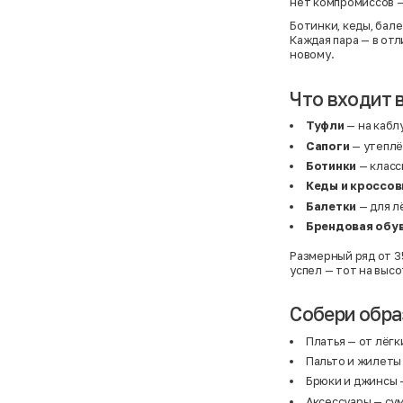
нет компромиссов 
Ботинки, кеды, бале
Каждая пара — в отл
новому.
Что входит 
Туфли
— на каблу
Сапоги
— утеплё
Ботинки
— класс
Кеды и кроссов
Балетки
— для л
Брендовая обу
Размерный ряд от 35
успел — тот на высо
Собери обра
Платья
— от лёгк
Пальто
и
жилеты
Брюки
и
джинсы
—
Аксессуары
— сум