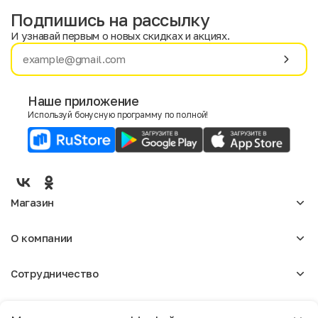
Подпишись на рассылку
И узнавай первым о новых скидках и акциях.
Имя
Фамилия
Наше приложение
Используй бонусную программу по полной!
E-mail
Пол
Мужской
Женский
Магазин
Согласие на получение чеков по электронной почте
Женское
О компании
Мужское
Аксессуары
О нас
Детское
Сотрудничество
Отзывы
Блог
Оптовикам
Вакансии
Помощь
Москва
Арендодателям
Магазины