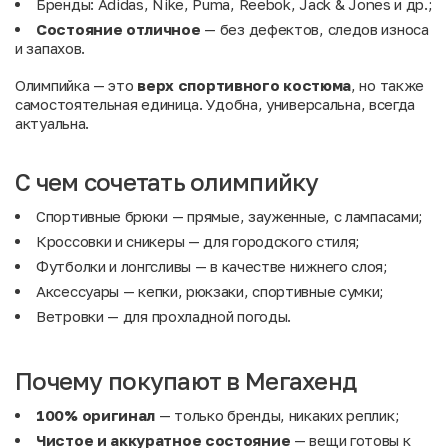
Бренды: Adidas, Nike, Puma, Reebok, Jack & Jones и др.;
Состояние отличное
— без дефектов, следов износа
и запахов.
Олимпийка — это
верх спортивного костюма
, но также
самостоятельная единица. Удобна, универсальна, всегда
актуальна.
С чем сочетать олимпийку
Спортивные брюки
— прямые, зауженные, с лампасами;
Кроссовки и сникеры
— для городского стиля;
Футболки и лонгсливы
— в качестве нижнего слоя;
Аксессуары
— кепки, рюкзаки, спортивные сумки;
Ветровки
— для прохладной погоды.
Почему покупают в Мегахенд
100% оригинал
— только бренды, никаких реплик;
Чистое и аккуратное состояние
— вещи готовы к