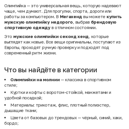
Олимпийка — это универсальная вещь, которую надевают
чаще, чем думают. Для прогулки, спорта, дороги или
работы за компьютером. В
Мегахенд
вы можете
купить
мужскую олимпийку недорого
, выбрав
брендовую
спортивную одежду
в отличном состоянии.
Это
мужские олимпийки секонд хенд
, которые
выглядят как новые. Все вещи оригинальны, поступают из
Европы, проходят ручную проверку и подходят под
современный ритм жизни.
Что вы найдёте в категории
Олимпийки на молнии
— классика в спортивном
стиле;
Куртки и кофты с воротом-стойкой, манжетами и
удобной посадкой;
Материалы: трикотаж, флис, плотный полиэстер,
дышащие ткани;
Цвета от базовых до трендовых — чёрный, синий, хаки,
бордо;