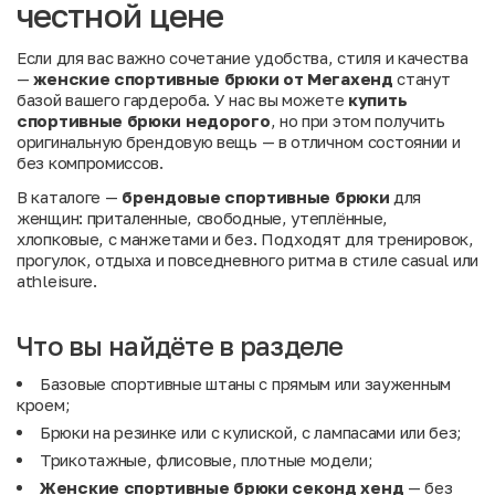
честной цене
Если для вас важно сочетание удобства, стиля и качества
—
женские спортивные брюки от Мегахенд
станут
базой вашего гардероба. У нас вы можете
купить
спортивные брюки недорого
, но при этом получить
оригинальную брендовую вещь — в отличном состоянии и
без компромиссов.
В каталоге —
брендовые спортивные брюки
для
женщин: приталенные, свободные, утеплённые,
хлопковые, с манжетами и без. Подходят для тренировок,
прогулок, отдыха и повседневного ритма в стиле casual или
athleisure.
Что вы найдёте в разделе
Базовые спортивные штаны с прямым или зауженным
кроем;
Брюки на резинке или с кулиской, с лампасами или без;
Трикотажные, флисовые, плотные модели;
Женские спортивные брюки секонд хенд
— без