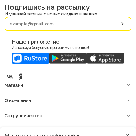
Подпишись на рассылку
И узнавай первым о новых скидках и акциях.
Имя
Фамилия
Наше приложение
Используй бонусную программу по полной!
E-mail
Пол
Мужской
Женский
Магазин
Согласие на получение чеков по электронной почте
Женское
О компании
Мужское
Аксессуары
О нас
Детское
Сотрудничество
Отзывы
Блог
Оптовикам
Вакансии
Помощь
Москва
Арендодателям
Магазины
Мы используем cookie-файлы.